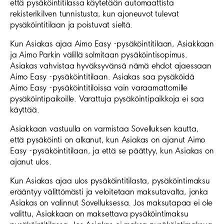
että pysäköintitilassa käytetään automaattista
rekisterikilven tunnistusta, kun ajoneuvot tulevat
pysäköintitilaan ja poistuvat sieltä.
Kun Asiakas ajaa Aimo Easy -pysäköintitilaan, Asiakkaan
ja Aimo Parkin välillä solmitaan pysäköintisopimus.
Asiakas vahvistaa hyväksyvänsä nämä ehdot ajaessaan
Aimo Easy -pysäköintitilaan. Asiakas saa pysäköidä
Aimo Easy -pysäköintitiloissa vain varaamattomille
pysäköintipaikoille. Varattuja pysäköintipaikkoja ei saa
käyttää.
Asiakkaan vastuulla on varmistaa Sovelluksen kautta,
että pysäköinti on alkanut, kun Asiakas on ajanut Aimo
Easy -pysäköintitilaan, ja että se päättyy, kun Asiakas on
ajanut ulos.
Kun Asiakas ajaa ulos pysäköintitilasta, pysäköintimaksu
erääntyy välittömästi ja veloitetaan maksutavalta, jonka
Asiakas on valinnut Sovelluksessa. Jos maksutapaa ei ole
valittu, Asiakkaan on maksettava pysäköintimaksu