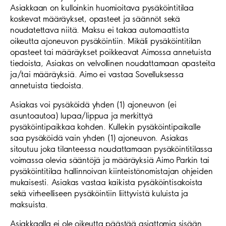
Asiakkaan on kulloinkin huomioitava pysäköintitilaa
koskevat määräykset, opasteet ja säännöt sekä
noudatettava niitä. Maksu ei takaa automaattista
oikeutta ajoneuvon pysäköintiin. Mikäli pysäköintitilan
opasteet tai määräykset poikkeavat Aimossa annetuista
tiedoista, Asiakas on velvollinen noudattamaan opasteita
ja/tai määräyksiä. Aimo ei vastaa Sovelluksessa
annetuista tiedoista.
Asiakas voi pysäköidä yhden (1) ajoneuvon (ei
asuntoautoa) lupaa/lippua ja merkittyä
pysäköintipaikkaa kohden. Kullekin pysäköintipaikalle
saa pysäköidä vain yhden (1) ajoneuvon. Asiakas
sitoutuu joka tilanteessa noudattamaan pysäköintitilassa
voimassa olevia sääntöjä ja määräyksiä Aimo Parkin tai
pysäköintitilaa hallinnoivan kiinteistönomistajan ohjeiden
mukaisesti. Asiakas vastaa kaikista pysäköintisakoista
sekä virheelliseen pysäköintiin liittyvistä kuluista ja
maksuista.
Asiakkaalla ei ole oikeutta päästää asiattomia sisään