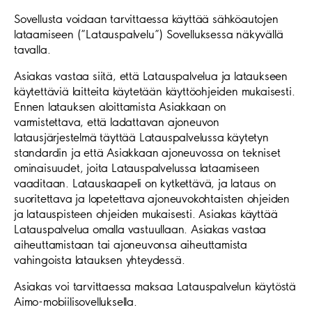
Sovellusta voidaan tarvittaessa käyttää sähköautojen
lataamiseen (”Latauspalvelu”) Sovelluksessa näkyvällä
tavalla.
Asiakas vastaa siitä, että Latauspalvelua ja lataukseen
käytettäviä laitteita käytetään käyttöohjeiden mukaisesti.
Ennen latauksen aloittamista Asiakkaan on
varmistettava, että ladattavan ajoneuvon
latausjärjestelmä täyttää Latauspalvelussa käytetyn
standardin ja että Asiakkaan ajoneuvossa on tekniset
ominaisuudet, joita Latauspalvelussa lataamiseen
vaaditaan. Latauskaapeli on kytkettävä, ja lataus on
suoritettava ja lopetettava ajoneuvokohtaisten ohjeiden
ja latauspisteen ohjeiden mukaisesti. Asiakas käyttää
Latauspalvelua omalla vastuullaan. Asiakas vastaa
aiheuttamistaan tai ajoneuvonsa aiheuttamista
vahingoista latauksen yhteydessä.
Asiakas voi tarvittaessa maksaa Latauspalvelun käytöstä
Aimo-mobiilisovelluksella.