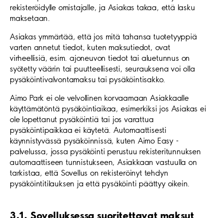
rekisteröidylle omistajalle, ja Asiakas takaa, että lasku
maksetaan.
Asiakas ymmärtää, että jos mitä tahansa tuotetyyppiä
varten annetut tiedot, kuten maksutiedot, ovat
virheellisiä, esim. ajoneuvon tiedot tai aluetunnus on
syötetty väärin tai puutteellisesti, seurauksena voi olla
pysäköintivalvontamaksu tai pysäköintisakko.
Aimo Park ei ole velvollinen korvaamaan Asiakkaalle
käyttämätöntä pysäköintiaikaa, esimerkiksi jos Asiakas ei
ole lopettanut pysäköintiä tai jos varattua
pysäköintipaikkaa ei käytetä. Automaattisesti
käynnistyvässä pysäköinnissä, kuten Aimo Easy -
palvelussa, jossa pysäköinti perustuu rekisteritunnuksen
automaattiseen tunnistukseen, Asiakkaan vastuulla on
tarkistaa, että Sovellus on rekisteröinyt tehdyn
pysäköintitilauksen ja että pysäköinti päättyy oikein.
3.1. Sovelluksessa suoritettavat maksut