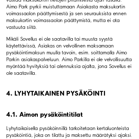
Aimo Park pyrkii muistuttamaan Asiakasta maksukortin
voimassaolon päättymisestä ja sen seurauksista ennen
maksukortin voimassaolon päättymistä, mutta ei ota
vastuuta siitä.
Mikäli Sovellus ei ole saatavilla tai muusta syystä
käytettävissä, Asiakas on velvollinen maksamaan
pysäköintimaksun muulla tavoin, esim. soittamalla Aimo
Parkin asiakaspalveluun. Aimo Parkilla ei ole velvollisuutta
myöntää hyvityksiä tai alennuksia ajalta, jona Sovellus ei
ole saatavilla.
4. LYHYTAIKAINEN PYSÄKÖINTI
4.1. Aimon pysäköintitilat
Lyhytaikaisella pysäköinnillä tarkoitetaan kertaluonteista
pysäköintiä, joka on tilattu ja maksettu määrätyksi ajaksi.