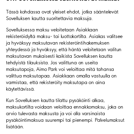
Tässä kohdassa ovat yleiset ehdot, jotka sääntelevät
Sovelluksen kautta suoritettavia maksuja.
Sovelluksessa maksu veloitetaan Asiakkaan
rekisteröidyltä maksu- tai luottokortilta. Asiakas valitsee
ja hyväksyy maksutavan rekisteröintihakemuksen
yhteydessä ja hyväksyy, että häntä veloitetaan valitun
maksutavan mukaisesti kaikista Sovelluksen kautta
tehdyistä tilauksista. Jos valittuna on useita
maksutapoja, Aimo Park voi veloittaa mitä tahansa
valittua maksutapaa. Asiakkaan omalla vastuulla on
varmistaa, että rekisteröity maksutapa on aina
käytettävissä.
Kun Sovelluksen kautta tilattu pysäköinti alkaa,
maksukortilta voidaan veloittaa ennakkomaksu, joka on
arvio tulevasta maksusta ja voi olla varsinaista
pysäköintimaksua suurempi tai pienempi. Palvelumaksut
lisätään.