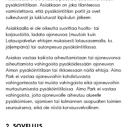
pysäköintitilaan. Asiakkaan on joka tilanteessa
varmistettava, että pysäköintitilan portit ja ovet
sulkeutuvat ja lukkiutuvat läpikulun jälkeen.
Asiakkaalla ei ole oikeutta suorittaa huolto- tai
korjaustöitä, ladata ajoneuvoa (muutoin kuin
Latauspalvelun ehtojen mukaisesti latausasemalla, ks.
jäljempänä) tai autonpesua pysäköintitilassa.
Asiakas vastaa kaikista aiheuttamistaan tai ajoneuvonsa
aiheuttamista vahingoista pysäköidessään ajoneuvon
Aimon pysäköintitilaan tai rikkoessaan näitä ehtoja. Aimo
Park ei vastaa ajoneuvoihin kohdistuvasta
vahingonteosta tai muista vahingoista eikä ajoneuvoihin
murtautumisesta pysäköintitiloissa. Aimo Park ei vastaa
vahingoista, joita ajoneuvoille aiheutuu alueelle
pysäköimisen, ajamisen tai kolmannen osapuolten toimien
seurauksena, eikä ole niistä korvausvelvollinen.
2. SOVELLUS