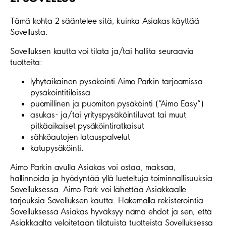
Tämä kohta 2 sääntelee sitä, kuinka Asiakas käyttää
Sovellusta.
Sovelluksen kautta voi tilata ja/tai hallita seuraavia
tuotteita:
lyhytaikainen pysäköinti Aimo Parkin tarjoamissa
pysäköintitiloissa
puomillinen ja puomiton pysäköinti (”Aimo Easy”)
asukas- ja/tai yrityspysäköintiluvat tai muut
pitkäaikaiset pysäköintiratkaisut
sähköautojen latauspalvelut
katupysäköinti.
Aimo Parkin avulla Asiakas voi ostaa, maksaa,
hallinnoida ja hyödyntää yllä lueteltuja toiminnallisuuksia
Sovelluksessa. Aimo Park voi lähettää Asiakkaalle
tarjouksia Sovelluksen kautta. Hakemalla rekisteröintiä
Sovelluksessa Asiakas hyväksyy nämä ehdot ja sen, että
Asiakkaalta veloitetaan tilatuista tuotteista Sovelluksessa