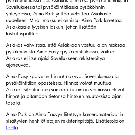
pysäköintitilassa. Jos Asiakas ei maksa pysäköintimaksua
Sovelluksessa tai pysäköintitilassa pysäköinnin
yhteydessä, Aimo Park yrittää veloittaa Asiakasta
uudelleen. Mikäli maksu ei onnistu, Aimo Park lähettää
Asiakkaalle fyysisen laskun, johon lisätään
laskutuspalkkio.
Asiakas vahvistaa, että Asiakkaan vastuulla on maksaa
pysäköinnistä Aimo Easy -pysäköintitiloissa, vaikka
Asiakas ei itse ajaisi Sovellukseen rekisteröityä
ajoneuvoa.
Aimo Easy -palvelun hinnat näkyvät Sovelluksessa ja
pysäköintitilan opasteissa. Hinnat voivat muuttua.
Asiakas sitoutuu maksamaan kulloinkin voimassa olevat
hinnat ja pitämään tietonsa hintojen muutoksista ajan
tasalla.
Aimo Park on Aimo Easyyn liitettyyn kameramateriaaliin
sisältyvien henkilötietojen rekisterinpitäjä. Lisätietoja on
täällä
.