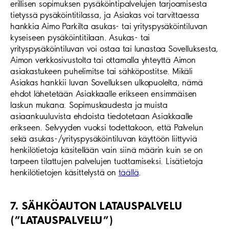
erillisen sopimuksen pysäköintipalvelujen tarjoamisesta
tietyssä pysäköintitilassa, ja Asiakas voi tarvittaessa
hankkia Aimo Parkilta asukas- tai yrityspysäköintiluvan
kyseiseen pysäköintitilaan. Asukas- tai
yrityspysäköintiluvan voi ostaa tai lunastaa Sovelluksesta,
Aimon verkkosivustolta tai ottamalla yhteyttä Aimon
asiakastukeen puhelimitse tai sähköpostitse. Mikäli
Asiakas hankkii luvan Sovelluksen ulkopuolelta, nämä
ehdot lähetetään Asiakkaalle erikseen ensimmäisen
laskun mukana. Sopimuskaudesta ja muista
asiaankuuluvista ehdoista tiedotetaan Asiakkaalle
erikseen. Selvyyden vuoksi todettakoon, että Palvelun
sekä asukas-/yrityspysäköintiluvan käyttöön liittyviä
henkilötietoja käsitellään vain siinä määrin kuin se on
tarpeen tilattujen palvelujen tuottamiseksi. Lisätietoja
henkilötietojen käsittelystä on
täällä
.
7. SÄHKÖAUTON LATAUSPALVELU
(”LATAUSPALVELU”)