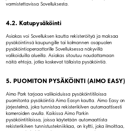
varmistettavissa Sovelluksesta.
4.2. Katupysäköinti
Asiakas voi Sovelluksen kautta rekisteröityä ja maksaa
pysäköintinsä kaupungille tai kolmannen osapuolen
pysäköintioperaattorille Sovelluksessa näkyvillä
valikoiduilla alueilla. Asiakas sitoutuu noudattamaan
näitä ehtoja, jotka koskevat tällaista pysäköintiä.
5. PUOMITON PYSÄKÖINTI (AIMO EASY)
Aimo Park tarjoaa valikoiduissa pysäköintitiloissa
puomitonta pysäköintiä Aimo Easyn kautta. Aimo Easy on
järjestelmä, joka tunnistaa rekisterikilven automaattisesti
kameroiden avulla. Kaikissa Aimo Parkin
pysäköintitiloissa, joissa käytetään automaattista
rekisterikilven tunnistustekniikkaa, on kyltti, joka ilmoittaa,