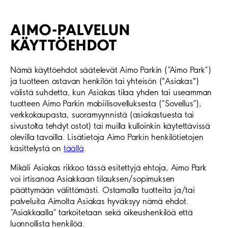
AIMO-PALVELUN
KÄYTTÖEHDOT
Nämä käyttöehdot säätelevät Aimo Parkin (”Aimo Park”)
ja tuotteen ostavan henkilön tai yhteisön ("Asiakas")
välistä suhdetta, kun Asiakas tilaa yhden tai useamman
tuotteen Aimo Parkin mobiilisovelluksesta (”Sovellus”),
verkkokaupasta, suoramyynnistä (asiakastuesta tai
sivustolta tehdyt ostot) tai muilla kulloinkin käytettävissä
olevilla tavoilla. Lisätietoja Aimo Parkin henkilötietojen
käsittelystä on
täällä
.
Mikäli Asiakas rikkoo tässä esitettyjä ehtoja, Aimo Park
voi irtisanoa Asiakkaan tilauksen/sopimuksen
päättymään välittömästi. Ostamalla tuotteita ja/tai
palveluita Aimolta Asiakas hyväksyy nämä ehdot.
”Asiakkaalla” tarkoitetaan sekä oikeushenkilöä että
luonnollista henkilöä.