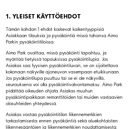
1. YLEISET KÄYTTÖEHDOT
Tämän kohdan 1 ehdot koskevat kaikentyyppisiä
Asiakkaan tilauksia ja pysäköintiä missä tahansa Aimo
Parkin pysäköintitiloissa.
Aimo Park osoittaa, missä pysäköinti tapahtuu, ja
myöntää tietyissä tapauksissa pysäköintilupia. Jos
Asiakas saa fyysisen pysäköintiluvan, se on sijoitettava
kokonaan näkyville ajoneuvon vasempaan etuikkunaan.
Jos pysäköintilupa puuttuu tai se ei ole näkyvillä,
seurauksena voi olla pysäköintivalvontamaksu. Aimo Park
pidättää oikeuden ohjata Asiakas muuhun
pysäköintipaikkaan remonttitöiden tai muiden vastaavien
olosuhteiden yhteydessä.
Asiakas vastaa pysäköintitilan liikennemerkkien
tarkastamisesta ennen pysäköintiä sekä aluekohtaisten
liikennesääntöjen ja liikennemerkkien noudattamisesta.