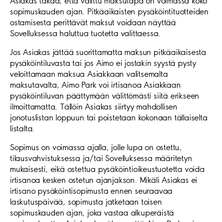
Asiakas takaa, että valittu maksutapa on voimassa koko
sopimuskauden ajan. Pitkäaikaisten pysäköintituotteiden
ostamisesta perittävät maksut voidaan näyttää
Sovelluksessa haluttua tuotetta valittaessa.
Jos Asiakas jättää suorittamatta maksun pitkäaikaisesta
pysäköintiluvasta tai jos Aimo ei jostakin syystä pysty
veloittamaan maksua Asiakkaan valitsemalta
maksutavalta, Aimo Park voi irtisanoa Asiakkaan
pysäköintiluvan päättymään välittömästi siitä erikseen
ilmoittamatta. Tällöin Asiakas siirtyy mahdollisen
jonotuslistan loppuun tai poistetaan kokonaan tällaiselta
listalta.
Sopimus on voimassa ajalla, jolle lupa on ostettu,
tilausvahvistuksessa ja/tai Sovelluksessa määritetyn
mukaisesti, eikä ostettua pysäköintioikeustuotetta voida
irtisanoa kesken ostetun ajanjakson. Mikäli Asiakas ei
irtisano pysäköintisopimusta ennen seuraavaa
laskutuspäivää, sopimusta jatketaan toisen
sopimuskauden ajan, joka vastaa alkuperäistä