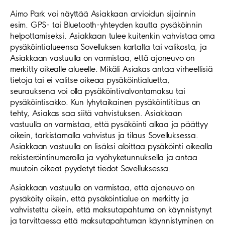
Aimo Park voi näyttää Asiakkaan arvioidun sijainnin
esim. GPS- tai Bluetooth-yhteyden kautta pysäköinnin
helpottamiseksi. Asiakkaan tulee kuitenkin vahvistaa oma
pysäköintialueensa Sovelluksen kartalta tai valikosta, ja
Asiakkaan vastuulla on varmistaa, että ajoneuvo on
merkitty oikealle alueelle. Mikäli Asiakas antaa virheellisiä
tietoja tai ei valitse oikeaa pysäköintialuetta,
seurauksena voi olla pysäköintivalvontamaksu tai
pysäköintisakko. Kun lyhytaikainen pysäköintitilaus on
tehty, Asiakas saa siitä vahvistuksen. Asiakkaan
vastuulla on varmistaa, että pysäköinti alkaa ja päättyy
oikein, tarkistamalla vahvistus ja tilaus Sovelluksessa.
Asiakkaan vastuulla on lisäksi aloittaa pysäköinti oikealla
rekisteröintinumerolla ja vyöhyketunnuksella ja antaa
muutoin oikeat pyydetyt tiedot Sovelluksessa.
Asiakkaan vastuulla on varmistaa, että ajoneuvo on
pysäköity oikein, että pysäköintialue on merkitty ja
vahvistettu oikein, että maksutapahtuma on käynnistynyt
ja tarvittaessa että maksutapahtuman käynnistyminen on